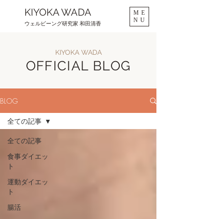
KIYOKA WADA
ME
NU
ウェルビーング研究家 和田清香
KIYOKA WADA
OFFICIAL BLOG
BLOG
全ての記事
全ての記事
食事ダイエッ
ト
運動ダイエッ
ト
腸活