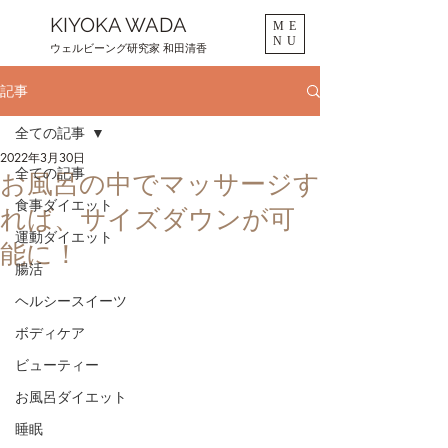
KIYOKA WADA
ME
NU
ウェルビーング研究家 和田清香
記事
全ての記事
2022年3月30日
全ての記事
お風呂の中でマッサージす
食事ダイエット
れば、サイズダウンが可
運動ダイエット
能に！
腸活
ヘルシースイーツ
ボディケア
ビューティー
お風呂ダイエット
睡眠