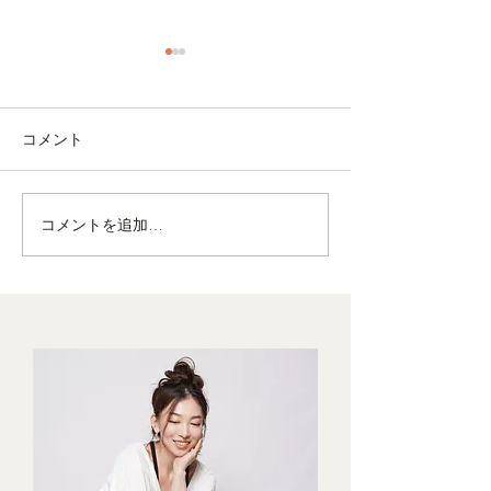
コメント
コメントを追加…
食欲の秋で太らないため
良い睡眠を得る
の5つのルール
イトルーティン