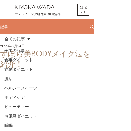
KIYOKA WADA
ME
NU
ウェルビーング研究家 和田清香
記事
全ての記事
2022年3月24日
全ての記事
ずぼら美BODYメイク法を
食事ダイエット
紹介！
運動ダイエット
腸活
ヘルシースイーツ
ボディケア
ビューティー
お風呂ダイエット
睡眠