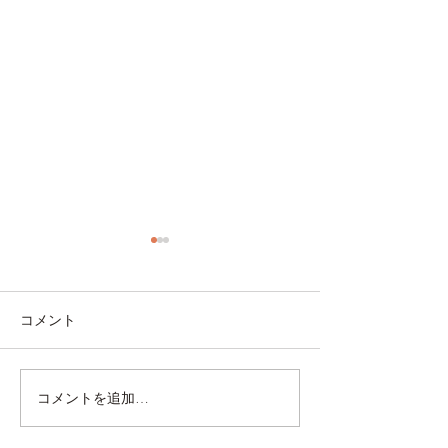
コメント
コメントを追加…
夏にぴったり！火を使わ
週に4回、魚を
ない鯖缶レシピ
と整う食習慣