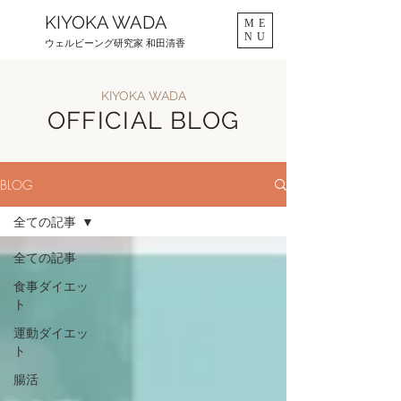
KIYOKA WADA
ME
NU
ウェルビーング研究家 和田清香
KIYOKA WADA
OFFICIAL BLOG
BLOG
全ての記事
全ての記事
食事ダイエッ
ト
運動ダイエッ
ト
腸活