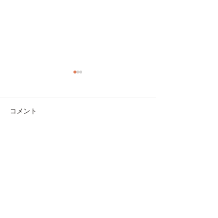
コメント
コメントを追加…
豆腐をオシャレ＆ヘルシ
夏にぴったり！
ーに！洋風白和え
ない鯖缶レシピ