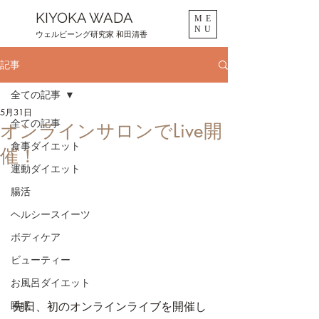
KIYOKA WADA
ME
NU
ウェルビーング研究家 和田清香
記事
全ての記事
5月31日
全ての記事
オンラインサロンでLive開
食事ダイエット
催！
運動ダイエット
腸活
ヘルシースイーツ
ボディケア
ビューティー
お風呂ダイエット
睡眠
先日、初のオンラインライブを開催し