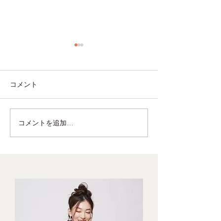
コメント
コメントを追加…
夏にぴったり！火を使わ
週に4回、魚を
ない鯖缶レシピ
と整う食習慣