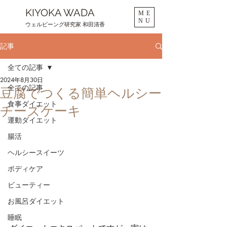
KIYOKA WADA
ME
NU
ウェルビーング研究家 和田清香
記事
全ての記事
2024年8月30日
全ての記事
豆腐でつくる簡単ヘルシー
食事ダイエット
チーズケーキ
運動ダイエット
腸活
ヘルシースイーツ
ボディケア
ビューティー
お風呂ダイエット
睡眠