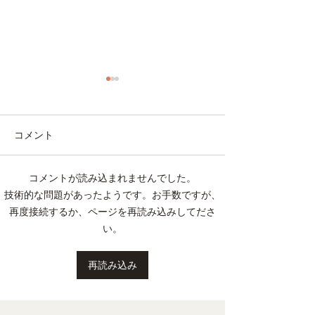
コメント
コメントが読み込まれませんでした。
夏にぴったり！火を使わ
５０代以上の女
技術的な問題があったようです。お手数ですが、
ない鯖缶レシピ
べき「安心スイ
再度接続するか、ページを再読み込みしてださ
慣」とは
い。
再読み込み