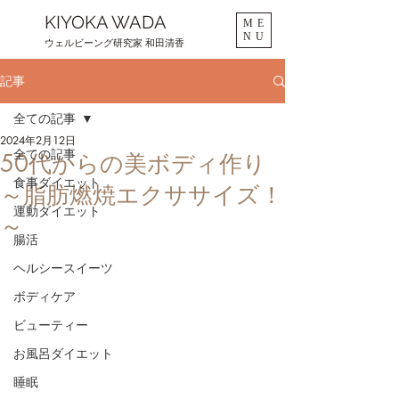
KIYOKA WADA
ME
NU
ウェルビーング研究家 和田清香
記事
全ての記事
2024年2月12日
全ての記事
50代からの美ボディ作り
食事ダイエット
～脂肪燃焼エクササイズ！
運動ダイエット
～
腸活
ヘルシースイーツ
ボディケア
ビューティー
お風呂ダイエット
睡眠