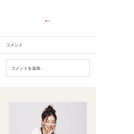
コメント
コメントを追加…
豆腐をオシャレ＆ヘルシ
夏にぴったり！
ーに！洋風白和え
ない鯖缶レシピ