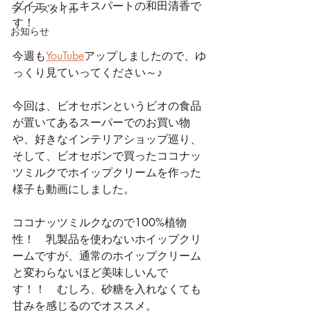
ダイエットエキスパートの和田清香で
ライフスタイル
す！
お知らせ
今週も
YouTube
アップしましたので、ゆ
っくり見ていってください～♪
今回は、ビオセボンというビオの食品
が置いてあるスーパーでのお買い物
や、好きなインテリアショップ巡り、
そして、ビオセボンで買ったココナッ
ツミルクでホイップクリームを作った
様子も動画にしました。
ココナッツミルクなので100%植物
性！　乳製品を使わないホイップクリ
ームですが、通常のホイップクリーム
と変わらないほど美味しいんで
す！！　むしろ、砂糖を入れなくても
甘みを感じるのでオススメ。