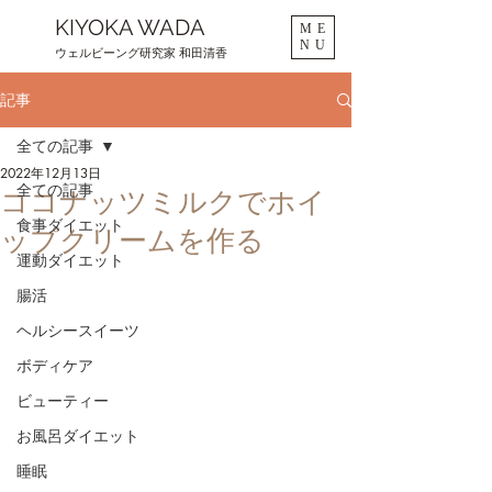
KIYOKA WADA
ME
NU
ウェルビーング研究家 和田清香
記事
全ての記事
2022年12月13日
全ての記事
ココナッツミルクでホイ
食事ダイエット
ップクリームを作る
運動ダイエット
腸活
ヘルシースイーツ
ボディケア
ビューティー
お風呂ダイエット
睡眠