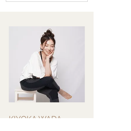
ーに！洋風白和え
ない鯖缶レシピ
KIYOKA WADA