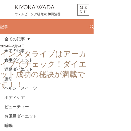
KIYOKA WADA
ME
NU
ウェルビーング研究家 和田清香
記事
全ての記事
2024年9月24日
全ての記事
インスタライブはアーカ
食事ダイエット
イブでチェック！ダイエ
運動ダイエット
ット成功の秘訣が満載で
腸活
す！！
ヘルシースイーツ
ボディケア
ビューティー
お風呂ダイエット
睡眠