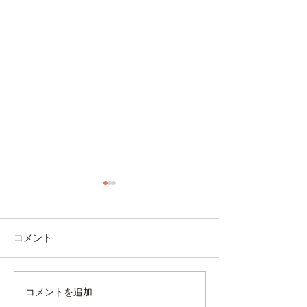
コメント
コメントを追加…
豆腐をオシャレ＆ヘルシ
夏にぴったり！